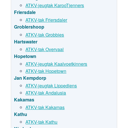
ATKV-jeugtak KarooTjenners
Friersdale
ATKV-tak Friersdaler
Groblershoop
ATKV-tak Grobbies
Hartswater
ATKV-tak Overvaal
Hopetown
ATKV-jeugtak Kaalvoetkinners
ATKV-tak Hopetown
Jan Kempdorp
ATKV-jeugtak Lippediens
ATKV-tak Andalusia
Kakamas
ATKV-tak Kakamas
Kathu
ATKV-tak Kathu